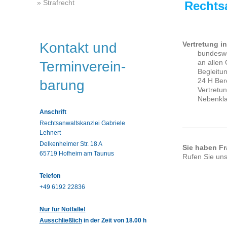
Strafrecht
Rechtsa
Kontakt und
Vertretung i
bundeswe
an allen 
Terminverein-
Begleitun
24 H Bere
barung
Vertretu
Nebenkla
Anschrift
Rechtsanwaltskanzlei Gabriele
Lehnert
Delkenheimer Str. 18 A
Sie haben Fr
65719 Hofheim am Taunus
Rufen Sie un
Telefon
+49 6192 22836
Nur für Notfälle!
Ausschließlich
in der Zeit von 18.00 h