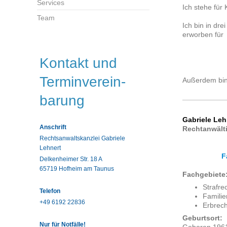
Services
Ich stehe für
Team
Ich bin in dr
erworben für
Kontakt und
Terminverein-
Außerdem bin 
barung
Gabriele Leh
Anschrift
Rechtanwält
Rechtsanwaltskanzlei Gabriele
Lehnert
F
Delkenheimer Str. 18 A
65719 Hofheim am Taunus
Fachgebiete
Strafre
Telefon
Familie
+49 6192 22836
Erbrech
Geburtsort:
Nur für Notfälle!